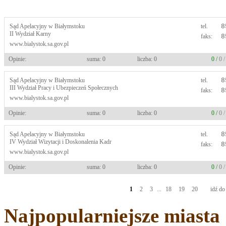
Sąd Apelacyjny w Białymstoku
tel.
8
II Wydział Karny
faks:
8
www.bialystok.sa.gov.pl
Opinie:
suma: 0
liczba: 0
0 /
0 
Sąd Apelacyjny w Białymstoku
tel.
8
III Wydział Pracy i Ubezpieczeń Społecznych
faks:
8
www.bialystok.sa.gov.pl
Opinie:
suma: 0
liczba: 0
0 /
0 
Sąd Apelacyjny w Białymstoku
tel.
8
IV Wydział Wizytacji i Doskonalenia Kadr
faks:
8
www.bialystok.sa.gov.pl
Opinie:
suma: 0
liczba: 0
0 /
0 
1
2
3
...
18
19
20
idź do
Najpopularniejsze miasta