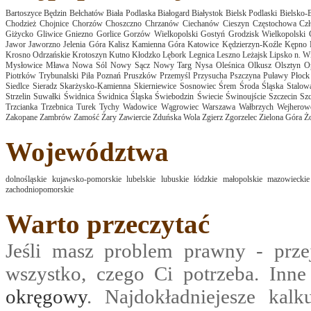
Bartoszyce
Będzin
Bełchatów
Biała Podlaska
Białogard
Białystok
Bielsk Podlaski
Bielsko-B
Chodzież
Chojnice
Chorzów
Choszczno
Chrzanów
Ciechanów
Cieszyn
Częstochowa
Cz
Giżycko
Gliwice
Gniezno
Gorlice
Gorzów Wielkopolski
Gostyń
Grodzisk Wielkopolski
Jawor
Jaworzno
Jelenia Góra
Kalisz
Kamienna Góra
Katowice
Kędzierzyn-Koźle
Kępno
Krosno Odrzańskie
Krotoszyn
Kutno
Kłodzko
Lębork
Legnica
Leszno
Leżajsk
Lipsko n. Wi
Mysłowice
Mława
Nowa Sól
Nowy Sącz
Nowy Targ
Nysa
Oleśnica
Olkusz
Olsztyn
O
Piotrków Trybunalski
Piła
Poznań
Pruszków
Przemyśl
Przysucha
Pszczyna
Puławy
Płock
Siedlce
Sieradz
Skarżysko-Kamienna
Skierniewice
Sosnowiec
Śrem
Środa Śląska
Stalow
Strzelin
Suwałki
Świdnica
Świdnica Śląska
Świebodzin
Świecie
Świnoujście
Szczecin
Szc
Trzcianka
Trzebnica
Turek
Tychy
Wadowice
Wągrowiec
Warszawa
Wałbrzych
Wejherow
Zakopane
Zambrów
Zamość
Żary
Zawiercie
Zduńska Wola
Zgierz
Zgorzelec
Zielona Góra
Ż
Województwa
dolnośląskie
kujawsko-pomorskie
lubelskie
lubuskie
łódzkie
małopolskie
mazowieckie
zachodniopomorskie
Warto przeczytać
Jeśli masz problem prawny - prze
wszystko, czego Ci potrzeba. Inn
okręgowy
. Najdokładniejesze kalk