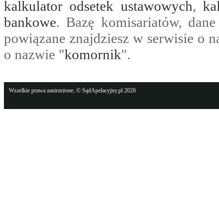
kalkulator odsetek ustawowych
,
ka
bankowe
. Bazę komisariatów, dane
powiązane znajdziesz w serwisie o n
o nazwie "
komornik
".
Wszelkie prawa zastrzeżone, © SądApelacyjny.pl 2026