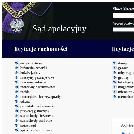
Słowa kluczo
Województwo
Sąd apelacyjny
licytacje ruchomości
licytacj
antyki, sztuka
domy
biżuteria, zegarki
garaże
łodzie, jachty
miejsca p
maszyny przemysłowe
grunty
maszyny rolnicze
lokale uż
materiały przemysłowe
magazyny 
meble
mieszkani
motocykle, skutery, quady
nieruchom
odzież
pozostałe ruchomości
przyczepy, naczepy
samochody ciężarowe
samochody osobowe
sprzęt agd
Wybierz
sprzęt komputerowy