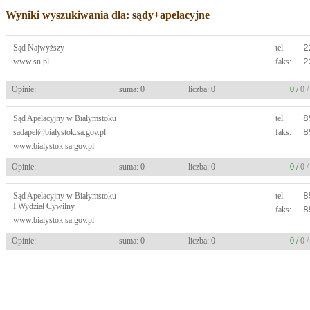
Wyniki wyszukiwania dla: sądy+apelacyjne
Sąd Najwyższy
tel.
2
www.sn.pl
faks:
2
Opinie:
suma: 0
liczba: 0
0 /
0 
Sąd Apelacyjny w Białymstoku
tel.
8
sadapel@bialystok.sa.gov.pl
faks:
8
www.bialystok.sa.gov.pl
Opinie:
suma: 0
liczba: 0
0 /
0 
Sąd Apelacyjny w Białymstoku
tel.
8
I Wydział Cywilny
faks:
8
www.bialystok.sa.gov.pl
Opinie:
suma: 0
liczba: 0
0 /
0 