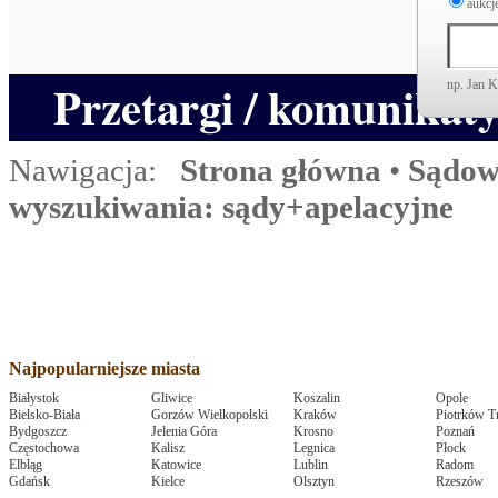
aukcje
Przetargi / komunikat
np. Jan 
Nawigacja:
Strona główna
•
Sądow
wyszukiwania: sądy+apelacyjne
Najpopularniejsze miasta
Białystok
Gliwice
Koszalin
Opole
Bielsko-Biała
Gorzów Wielkopolski
Kraków
Piotrków T
Bydgoszcz
Jelenia Góra
Krosno
Poznań
Częstochowa
Kalisz
Legnica
Płock
Elbląg
Katowice
Lublin
Radom
Gdańsk
Kielce
Olsztyn
Rzeszów