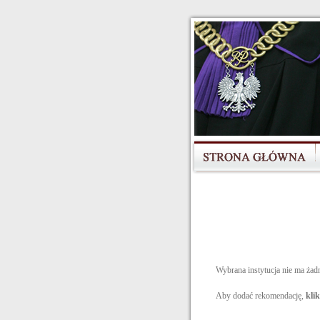
Wybrana instytucja nie ma żad
Aby dodać rekomendację,
klik