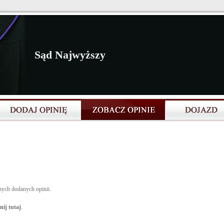
Sąd Najwyższy
nych dodanych opinii.
nij tutaj
.