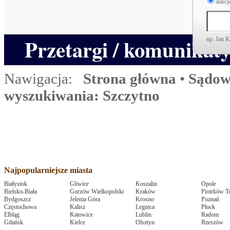
aukcje
Przetargi / komunikat
np. Jan 
Nawigacja:
Strona główna
•
Sądow
wyszukiwania: Szczytno
Najpopularniejsze miasta
Białystok
Gliwice
Koszalin
Opole
Bielsko-Biała
Gorzów Wielkopolski
Kraków
Piotrków T
Bydgoszcz
Jelenia Góra
Krosno
Poznań
Częstochowa
Kalisz
Legnica
Płock
Elbląg
Katowice
Lublin
Radom
Gdańsk
Kielce
Olsztyn
Rzeszów