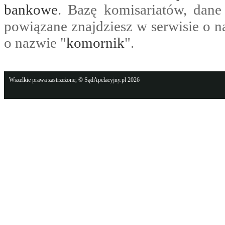
bankowe
. Bazę komisariatów, dane
powiązane znajdziesz w serwisie o n
o nazwie "
komornik
".
Wszelkie prawa zastrzeżone, © SądApelacyjny.pl 2026