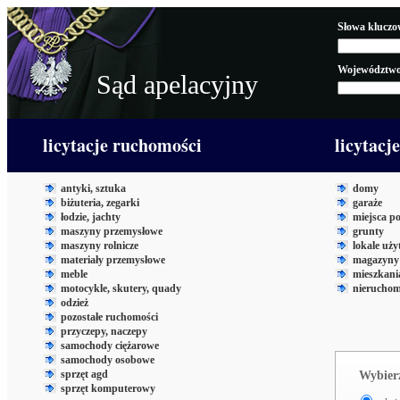
Słowa kluczo
Województwo
Sąd apelacyjny
licytacje ruchomości
licytacj
antyki, sztuka
domy
biżuteria, zegarki
garaże
łodzie, jachty
miejsca p
maszyny przemysłowe
grunty
maszyny rolnicze
lokale uż
materiały przemysłowe
magazyny 
meble
mieszkani
motocykle, skutery, quady
nieruchom
odzież
pozostałe ruchomości
przyczepy, naczepy
samochody ciężarowe
samochody osobowe
sprzęt agd
Wybierz
sprzęt komputerowy