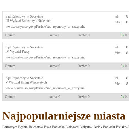
Sąd Rejonowy w Szczytnie
tel.
8
III Wydział Rodzinny i Nieletnich
faks:
8
www.olsztyn.so.gov.pl/article/sad_rejonowy_w_szczytnie/
Opinie:
suma: 0
liczba: 0
0 /
0 
Sąd Rejonowy w Szczytnie
tel.
8
IV Wydział Pracy
faks:
8
www.olsztyn.so.gov.pl/article/sad_rejonowy_w_szczytnie/
Opinie:
suma: 0
liczba: 0
0 /
0 
Sąd Rejonowy w Szczytnie
tel.
8
V Wydział Ksiąg Wieczystych
faks:
8
www.olsztyn.so.gov.pl/article/sad_rejonowy_w_szczytnie/
Opinie:
suma: 0
liczba: 0
0 /
0 
Najpopularniejsze miasta
Bartoszyce
Będzin
Bełchatów
Biała Podlaska
Białogard
Białystok
Bielsk Podlaski
Bielsko-B