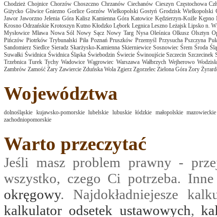
Chodzież
Chojnice
Chorzów
Choszczno
Chrzanów
Ciechanów
Cieszyn
Częstochowa
Cz
Giżycko
Gliwice
Gniezno
Gorlice
Gorzów Wielkopolski
Gostyń
Grodzisk Wielkopolski
Jawor
Jaworzno
Jelenia Góra
Kalisz
Kamienna Góra
Katowice
Kędzierzyn-Koźle
Kępno
Krosno Odrzańskie
Krotoszyn
Kutno
Kłodzko
Lębork
Legnica
Leszno
Leżajsk
Lipsko n. Wi
Mysłowice
Mława
Nowa Sól
Nowy Sącz
Nowy Targ
Nysa
Oleśnica
Olkusz
Olsztyn
O
Pińczów
Piotrków Trybunalski
Piła
Poznań
Pruszków
Przemyśl
Przysucha
Pszczyna
Pu
Sandomierz
Siedlce
Sieradz
Skarżysko-Kamienna
Skierniewice
Sosnowiec
Śrem
Środa Śl
Suwałki
Świdnica
Świdnica Śląska
Świebodzin
Świecie
Świnoujście
Szczecin
Szczecinek
Trzebnica
Turek
Tychy
Wadowice
Wągrowiec
Warszawa
Wałbrzych
Wejherowo
Wodzisł
Zambrów
Zamość
Żary
Zawiercie
Zduńska Wola
Zgierz
Zgorzelec
Zielona Góra
Żory
Żyrar
Województwa
dolnośląskie
kujawsko-pomorskie
lubelskie
lubuskie
łódzkie
małopolskie
mazowieckie
zachodniopomorskie
Warto przeczytać
Jeśli masz problem prawny - prze
wszystko, czego Ci potrzeba. Inn
okręgowy
. Najdokładniejesze kalk
kalkulator odsetek ustawowych
,
ka