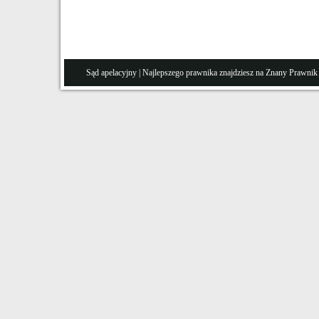
Sąd apelacyjny
| Najlepszego prawnika znajdziesz na Znany
Prawnik