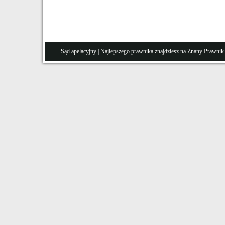
Sąd apelacyjny
| Najlepszego prawnika znajdziesz na Znany
Prawnik