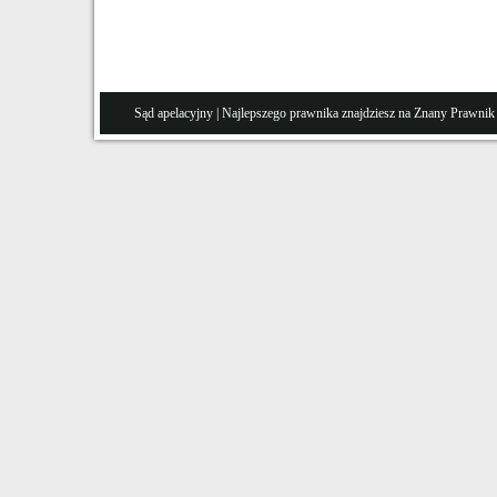
Sąd apelacyjny
| Najlepszego prawnika znajdziesz na Znany
Prawnik