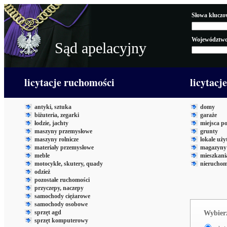
Słowa kluczo
Województwo
Sąd apelacyjny
licytacje ruchomości
licytacj
antyki, sztuka
domy
biżuteria, zegarki
garaże
łodzie, jachty
miejsca p
maszyny przemysłowe
grunty
maszyny rolnicze
lokale uż
materiały przemysłowe
magazyny 
meble
mieszkani
motocykle, skutery, quady
nieruchom
odzież
pozostałe ruchomości
przyczepy, naczepy
samochody ciężarowe
samochody osobowe
sprzęt agd
Wybierz
sprzęt komputerowy