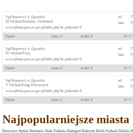
Sąd Rejonowy w Zgorzelcu
tel.
7
III Wydział Rodzinny i Nieletnich
faks:
7
www.jelenia-gora.so.gov.pl/index.php?id_jednostki=6
Opinie:
suma: 0
liczba: 0
0 /
0 
Sąd Rejonowy w Zgorzelcu
tel.
7
IV Wydział Pracy
faks:
7
www.jelenia-gora.so.gov.pl/index.php?id_jednostki=6
Opinie:
suma: 0
liczba: 0
0 /
0 
Sąd Rejonowy w Zgorzelcu
tel.
7
V Wydział Ksiąg Wieczystych
faks:
7
www.jelenia-gora.so.gov.pl/index.php?id_jednostki=6
Opinie:
suma: 0
liczba: 0
0 /
0 
Najpopularniejsze miasta
Bartoszyce
Będzin
Bełchatów
Biała Podlaska
Białogard
Białystok
Bielsk Podlaski
Bielsko-B