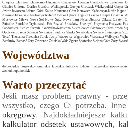
Chojnice
Chorzów
Choszczno
Chrzanów
Ciechanów
Cieszyn
Częstochowa
Człuchów
D
Gliwice
Gniezno
Gorlice
Gorzów Wielkopolski
Gostyń
Grodzisk Wielkopolski
Grójec
Gr
Jawor
Jaworzno
Jelenia Góra
Kalisz
Kamienna Góra
Katowice
Kędzierzyn-Koźle
Kępno
Krosno Odrzańskie
Krotoszyn
Kutno
Kłodzko
Lębork
Legnica
Leszno
Leżajsk
Lipsko n. Wi
Mysłowice
Mława
Nowa Sól
Nowy Sącz
Nowy Targ
Nysa
Oleśnica
Olkusz
Olsztyn
O
Pińczów
Piotrków Trybunalski
Piła
Poznań
Pruszków
Przemyśl
Przysucha
Pszczyna
Pu
Sandomierz
Siedlce
Sieradz
Skarżysko-Kamienna
Skierniewice
Sosnowiec
Śrem
Środa Ślą
Opolskie
Strzelin
Suwałki
Świdnica
Świdnica Śląska
Świebodzin
Świecie
Świnoujście
Szcz
Toruń
Trzcianka
Trzebnica
Turek
Tychy
Wadowice
Wągrowiec
Warszawa
Wałbrzych
Wejh
Zambrów
Zamość
Żary
Zawiercie
Zduńska Wola
Zgierz
Zgorzelec
Zielona Góra
Żory
Żyrar
Województwa
dolnośląskie
kujawsko-pomorskie
lubelskie
lubuskie
łódzkie
małopolskie
mazowieckie
zachodniopomorskie
Warto przeczytać
Jeśli masz problem prawny - prze
wszystko, czego Ci potrzeba. Inn
okręgowy
. Najdokładniejesze kalk
kalkulator odsetek ustawowych
,
ka