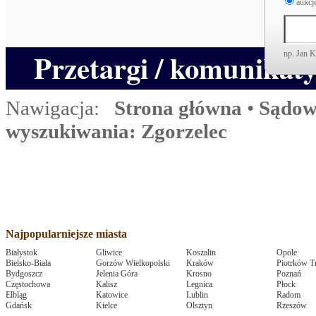
aukcje
Przetargi / komunikat
np. Jan 
Nawigacja:
Strona główna
•
Sądow
wyszukiwania: Zgorzelec
Najpopularniejsze miasta
Białystok
Gliwice
Koszalin
Opole
Bielsko-Biała
Gorzów Wielkopolski
Kraków
Piotrków T
Bydgoszcz
Jelenia Góra
Krosno
Poznań
Częstochowa
Kalisz
Legnica
Płock
Elbląg
Katowice
Lublin
Radom
Gdańsk
Kielce
Olsztyn
Rzeszów