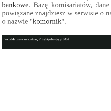
bankowe
. Bazę komisariatów, dane
powiązane znajdziesz w serwisie o n
o nazwie "
komornik
".
Wszelkie prawa zastrzeżone, © SądApelacyjny.pl 2026