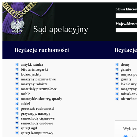
Słowa kluczo
Województwo
Sąd apelacyjny
licytacje ruchomości
licytacj
antyki, sztuka
domy
biżuteria, zegarki
garaże
łodzie, jachty
miejsca p
maszyny przemysłowe
grunty
maszyny rolnicze
lokale uż
materiały przemysłowe
magazyny 
meble
mieszkani
motocykle, skutery, quady
nieruchom
odzież
pozostałe ruchomości
przyczepy, naczepy
samochody ciężarowe
samochody osobowe
sprzęt agd
Wybierz
sprzęt komputerowy