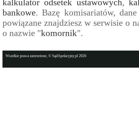
kalkulator odsetek ustawowych
,
ka
bankowe
. Bazę komisariatów, dane
powiązane znajdziesz w serwisie o n
o nazwie "
komornik
".
Wszelkie prawa zastrzeżone, © SądApelacyjny.pl 2026