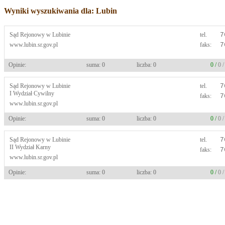
Wyniki wyszukiwania dla: Lubin
Sąd Rejonowy w Lubinie
tel.
7
www.lubin.sr.gov.pl
faks:
7
Opinie:
suma: 0
liczba: 0
0 /
0 
Sąd Rejonowy w Lubinie
tel.
7
I Wydział Cywilny
faks:
7
www.lubin.sr.gov.pl
Opinie:
suma: 0
liczba: 0
0 /
0 
Sąd Rejonowy w Lubinie
tel.
7
II Wydział Karny
faks:
7
www.lubin.sr.gov.pl
Opinie:
suma: 0
liczba: 0
0 /
0 