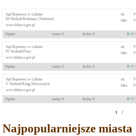
Sąd Rejonowy w Lubinie
tel.
7
III Wydział Rodzinny i Nieletnich
faks:
7
www.lubin.sr.gov.pl
Opinie:
suma: 0
liczba: 0
0 /
0 
Sąd Rejonowy w Lubinie
tel.
7
IV Wydział Pracy
faks:
7
www.lubin.sr.gov.pl
Opinie:
suma: 0
liczba: 0
0 /
0 
Sąd Rejonowy w Lubinie
tel.
7
V Wydział Ksiąg Wieczystych
faks:
7
www.lubin.sr.gov.pl
Opinie:
suma: 0
liczba: 0
0 /
0 
1
2
Najpopularniejsze miasta