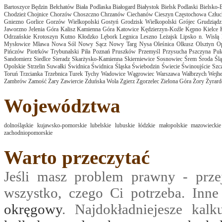
Bartoszyce
Będzin
Bełchatów
Biała Podlaska
Białogard
Białystok
Bielsk Podlaski
Bielsko-B
Chodzież
Chojnice
Chorzów
Choszczno
Chrzanów
Ciechanów
Cieszyn
Częstochowa
Człu
Gniezno
Gorlice
Gorzów Wielkopolski
Gostyń
Grodzisk Wielkopolski
Grójec
Grudziądz
Jaworzno
Jelenia Góra
Kalisz
Kamienna Góra
Katowice
Kędzierzyn-Koźle
Kępno
Kielce
Odrzańskie
Krotoszyn
Kutno
Kłodzko
Lębork
Legnica
Leszno
Leżajsk
Lipsko n. Wisłą
Mysłowice
Mława
Nowa Sól
Nowy Sącz
Nowy Targ
Nysa
Oleśnica
Olkusz
Olsztyn
O
Pińczów
Piotrków Trybunalski
Piła
Poznań
Pruszków
Przemyśl
Przysucha
Pszczyna
Pu
Sandomierz
Siedlce
Sieradz
Skarżysko-Kamienna
Skierniewice
Sosnowiec
Śrem
Środa Ślą
Opolskie
Strzelin
Suwałki
Świdnica
Świdnica Śląska
Świebodzin
Świecie
Świnoujście
Szcz
Toruń
Trzcianka
Trzebnica
Turek
Tychy
Wadowice
Wągrowiec
Warszawa
Wałbrzych
Wejh
Zambrów
Zamość
Żary
Zawiercie
Zduńska Wola
Zgierz
Zgorzelec
Zielona Góra
Żory
Żyrar
Województwa
dolnośląskie
kujawsko-pomorskie
lubelskie
lubuskie
łódzkie
małopolskie
mazowieckie
zachodniopomorskie
Warto przeczytać
Jeśli masz problem prawny - prze
wszystko, czego Ci potrzeba. Inn
okręgowy
. Najdokładniejesze kalk