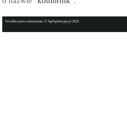
o nazwie "
komornik
".
Wszelkie prawa zastrzeżone, © SądApelacyjny.pl 2026