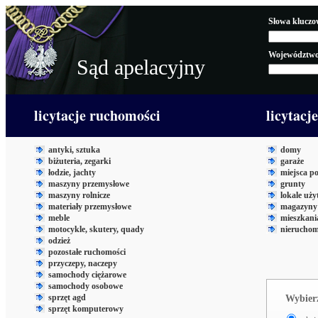
Słowa kluczo
Województwo
Sąd apelacyjny
licytacje ruchomości
licytacj
antyki, sztuka
domy
biżuteria, zegarki
garaże
łodzie, jachty
miejsca p
maszyny przemysłowe
grunty
maszyny rolnicze
lokale uż
materiały przemysłowe
magazyny 
meble
mieszkani
motocykle, skutery, quady
nieruchom
odzież
pozostałe ruchomości
przyczepy, naczepy
samochody ciężarowe
samochody osobowe
sprzęt agd
Wybierz
sprzęt komputerowy