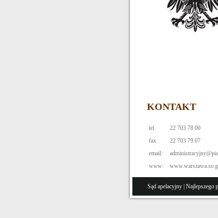
KONTAKT
tel.
22 703 78 00
fax
22 703 79 07
email:
administracyjny@pia
www:
www.warszawa.so.go
Sąd apelacyjny
| Najlepszego 