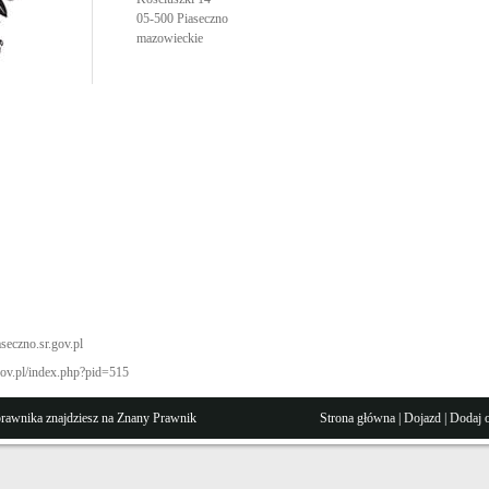
05-500
Piaseczno
mazowieckie
seczno.sr.gov.pl
v.pl/index.php?pid=515
prawnika znajdziesz na Znany
Prawnik
Strona główna
|
Dojazd
|
Dodaj o