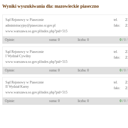
Wyniki wyszukiwania dla: mazowieckie piaseczno
Sąd Rejonowy w Piasecznie
tel.
2
administracyjny@piaseczno.sr.gov.pl
faks:
2
www.warszawa.so.gov.pl/index.php?pid=515
Opinie:
suma: 0
liczba: 0
0 /
0 
Sąd Rejonowy w Piasecznie
tel.
2
I Wydział Cywilny
faks:
2
www.warszawa.so.gov.pl/index.php?pid=515
Opinie:
suma: 0
liczba: 0
0 /
0 
Sąd Rejonowy w Piasecznie
tel.
2
II Wydział Karny
faks:
2
www.warszawa.so.gov.pl/index.php?pid=515
Opinie:
suma: 0
liczba: 0
0 /
0 