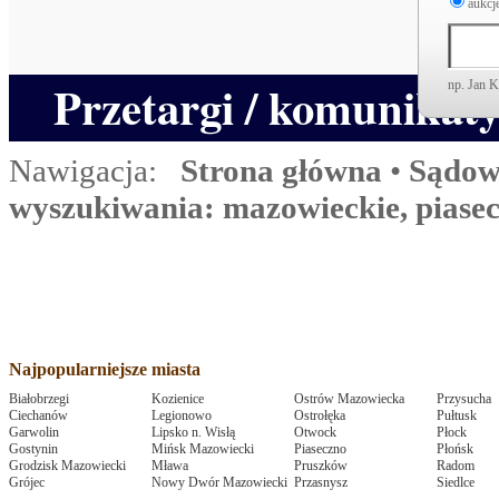
aukcje
Przetargi / komunikat
np. Jan 
Nawigacja:
Strona główna
•
Sądow
wyszukiwania: mazowieckie, piase
Najpopularniejsze miasta
Białobrzegi
Kozienice
Ostrów Mazowiecka
Przysucha
Ciechanów
Legionowo
Ostrołęka
Pułtusk
Garwolin
Lipsko n. Wisłą
Otwock
Płock
Gostynin
Mińsk Mazowiecki
Piaseczno
Płońsk
Grodzisk Mazowiecki
Mława
Pruszków
Radom
Grójec
Nowy Dwór Mazowiecki
Przasnysz
Siedlce