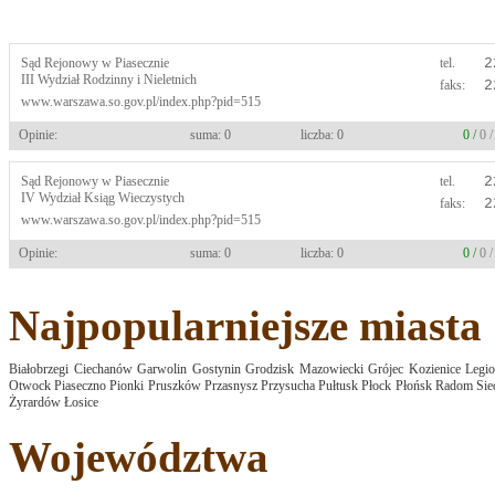
Sąd Rejonowy w Piasecznie
tel.
2
III Wydział Rodzinny i Nieletnich
faks:
2
www.warszawa.so.gov.pl/index.php?pid=515
Opinie:
suma: 0
liczba: 0
0 /
0 
Sąd Rejonowy w Piasecznie
tel.
2
IV Wydział Ksiąg Wieczystych
faks:
2
www.warszawa.so.gov.pl/index.php?pid=515
Opinie:
suma: 0
liczba: 0
0 /
0 
Najpopularniejsze miasta
Białobrzegi
Ciechanów
Garwolin
Gostynin
Grodzisk Mazowiecki
Grójec
Kozienice
Legi
Otwock
Piaseczno
Pionki
Pruszków
Przasnysz
Przysucha
Pułtusk
Płock
Płońsk
Radom
Sie
Żyrardów
Łosice
Województwa