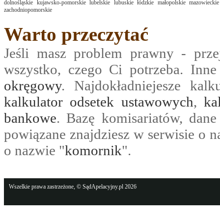
dolnośląskie
kujawsko-pomorskie
lubelskie
lubuskie
łódzkie
małopolskie
mazowieckie
zachodniopomorskie
Warto przeczytać
Jeśli masz problem prawny - prze
wszystko, czego Ci potrzeba. Inn
okręgowy
. Najdokładniejesze kalk
kalkulator odsetek ustawowych
,
ka
bankowe
. Bazę komisariatów, dane
powiązane znajdziesz w serwisie o n
o nazwie "
komornik
".
Wszelkie prawa zastrzeżone, © SądApelacyjny.pl 2026