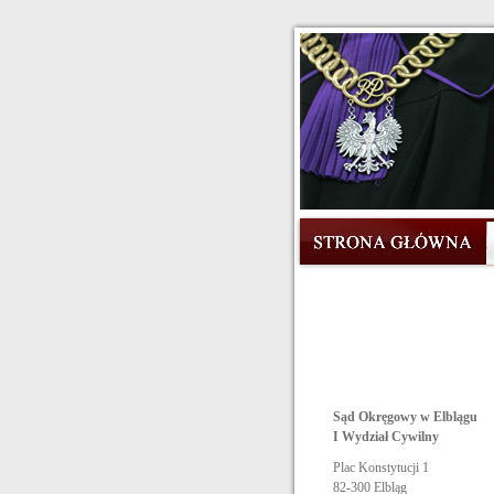
Sąd Okręgowy w Elblągu
I Wydział Cywilny
Plac Konstytucji 1
82-300
Elbląg