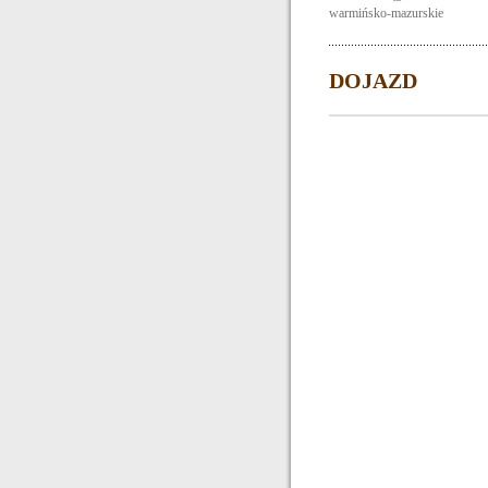
warmińsko-mazurskie
DOJAZD