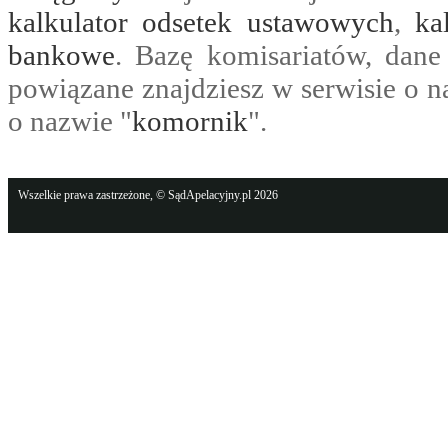
kalkulator odsetek ustawowych
,
ka
bankowe
. Bazę komisariatów, dane
powiązane znajdziesz w serwisie o n
o nazwie "
komornik
".
Wszelkie prawa zastrzeżone, © SądApelacyjny.pl 2026