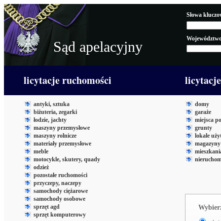
Słowa kluczo
Województwo
Sąd apelacyjny
licytacje ruchomości
licytacj
antyki, sztuka
domy
biżuteria, zegarki
garaże
łodzie, jachty
miejsca p
maszyny przemysłowe
grunty
maszyny rolnicze
lokale uż
materiały przemysłowe
magazyny 
meble
mieszkani
motocykle, skutery, quady
nieruchom
odzież
pozostałe ruchomości
przyczepy, naczepy
samochody ciężarowe
samochody osobowe
sprzęt agd
Wybierz
sprzęt komputerowy