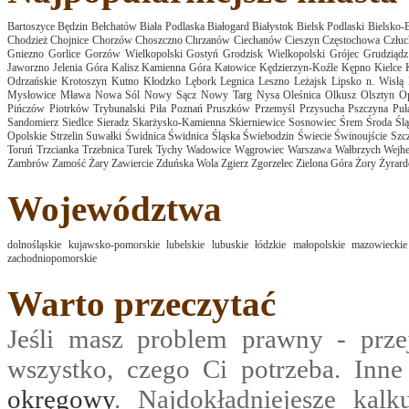
Bartoszyce
Będzin
Bełchatów
Biała Podlaska
Białogard
Białystok
Bielsk Podlaski
Bielsko-B
Chodzież
Chojnice
Chorzów
Choszczno
Chrzanów
Ciechanów
Cieszyn
Częstochowa
Człu
Gniezno
Gorlice
Gorzów Wielkopolski
Gostyń
Grodzisk Wielkopolski
Grójec
Grudziądz
Jaworzno
Jelenia Góra
Kalisz
Kamienna Góra
Katowice
Kędzierzyn-Koźle
Kępno
Kielce
Odrzańskie
Krotoszyn
Kutno
Kłodzko
Lębork
Legnica
Leszno
Leżajsk
Lipsko n. Wisłą
Mysłowice
Mława
Nowa Sól
Nowy Sącz
Nowy Targ
Nysa
Oleśnica
Olkusz
Olsztyn
O
Pińczów
Piotrków Trybunalski
Piła
Poznań
Pruszków
Przemyśl
Przysucha
Pszczyna
Pu
Sandomierz
Siedlce
Sieradz
Skarżysko-Kamienna
Skierniewice
Sosnowiec
Śrem
Środa Ślą
Opolskie
Strzelin
Suwałki
Świdnica
Świdnica Śląska
Świebodzin
Świecie
Świnoujście
Szcz
Toruń
Trzcianka
Trzebnica
Turek
Tychy
Wadowice
Wągrowiec
Warszawa
Wałbrzych
Wejh
Zambrów
Zamość
Żary
Zawiercie
Zduńska Wola
Zgierz
Zgorzelec
Zielona Góra
Żory
Żyrar
Województwa
dolnośląskie
kujawsko-pomorskie
lubelskie
lubuskie
łódzkie
małopolskie
mazowieckie
zachodniopomorskie
Warto przeczytać
Jeśli masz problem prawny - prze
wszystko, czego Ci potrzeba. Inn
okręgowy
. Najdokładniejesze kalk