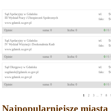
Sąd Apelacyjny w Gdańsku
tel.
5
III Wydział Pracy i Ubezpieczeń Społecznych
faks:
5
www.gdansk.sa.gov.pl
Opinie:
suma: 0
liczba: 0
0 /
0 
Sąd Apelacyjny w Gdańsku
tel.
5
IV Wydział Wizytacji i Doskonalenia Kadr
faks:
5
www.gdansk.sa.gov.pl
Opinie:
suma: 0
liczba: 0
0 /
0 
Sąd Okręgowy w Gdańsku
tel.
5
sogdansk@gdansk.so.gov.pl
faks:
5
www.gdansk.so.gov.pl
Opinie:
suma: 0
liczba: 0
0 /
0 
1
2
3
...
7
8
Najpopularniejsze miasta