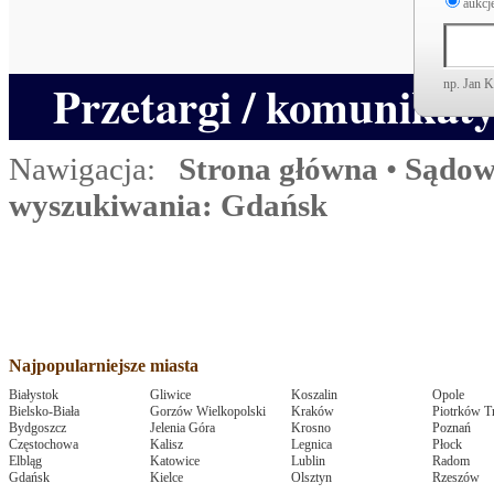
aukcje
Przetargi / komunikat
np. Jan 
Nawigacja:
Strona główna
•
Sądow
wyszukiwania: Gdańsk
Najpopularniejsze miasta
Białystok
Gliwice
Koszalin
Opole
Bielsko-Biała
Gorzów Wielkopolski
Kraków
Piotrków T
Bydgoszcz
Jelenia Góra
Krosno
Poznań
Częstochowa
Kalisz
Legnica
Płock
Elbląg
Katowice
Lublin
Radom
Gdańsk
Kielce
Olsztyn
Rzeszów