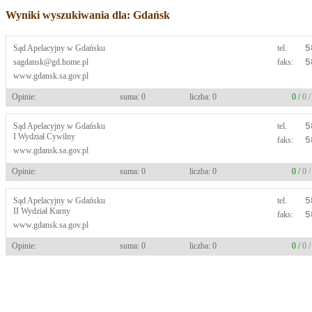
Wyniki wyszukiwania dla: Gdańsk
Sąd Apelacyjny w Gdańsku
tel.
5
sagdansk@gd.home.pl
faks:
5
www.gdansk.sa.gov.pl
Opinie:
suma: 0
liczba: 0
0 /
0 
Sąd Apelacyjny w Gdańsku
tel.
5
I Wydział Cywilny
faks:
5
www.gdansk.sa.gov.pl
Opinie:
suma: 0
liczba: 0
0 /
0 
Sąd Apelacyjny w Gdańsku
tel.
5
II Wydział Karny
faks:
5
www.gdansk.sa.gov.pl
Opinie:
suma: 0
liczba: 0
0 /
0 