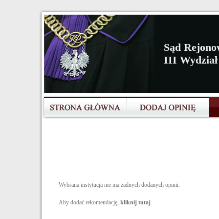
Sąd Rejono
III Wydział
Wybrana instytucja nie ma żadnych dodanych opinii.
Aby dodać rekomendację,
kliknij tutaj
.