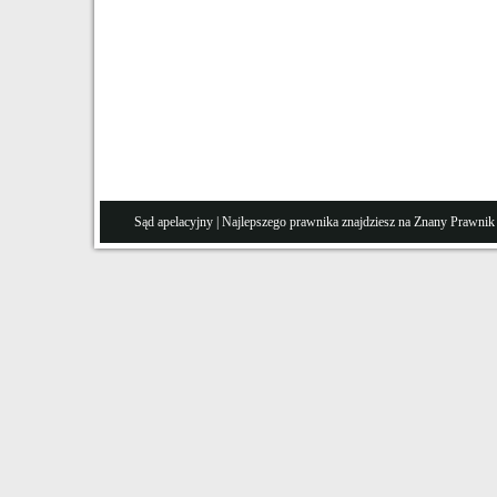
Sąd apelacyjny
| Najlepszego prawnika znajdziesz na Znany
Prawnik