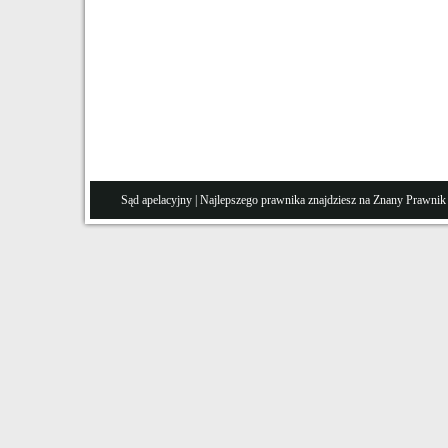
Sąd apelacyjny
| Najlepszego prawnika znajdziesz na Znany
Prawnik