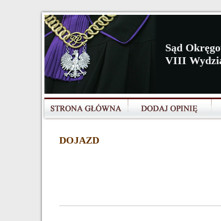
Sąd Okręgo
VIII Wydzi
DOJAZD