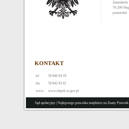
Zamenhofa 
76-200
Słu
pomorskie
KONTAKT
tel.
59 846 94 10
fax
59 842 83 01
www:
www.slupsk.so.gov.pl
Sąd apelacyjny
| Najlepszego prawnika znajdziesz na Znany
Prawnik