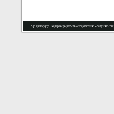
Sąd apelacyjny
| Najlepszego prawnika znajdziesz na Znany
Prawnik