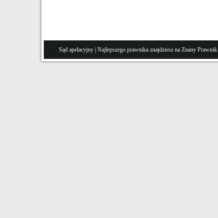
Sąd apelacyjny
| Najlepszego prawnika znajdziesz na Znany
Prawnik