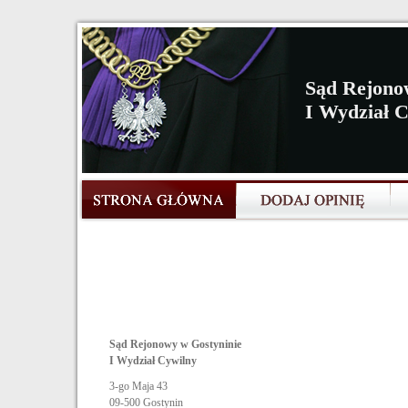
Sąd Rejono
I Wydział 
Sąd Rejonowy w Gostyninie
I Wydział Cywilny
3-go Maja 43
09-500
Gostynin