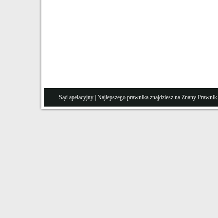
Sąd apelacyjny
| Najlepszego prawnika znajdziesz na Znany
Prawnik