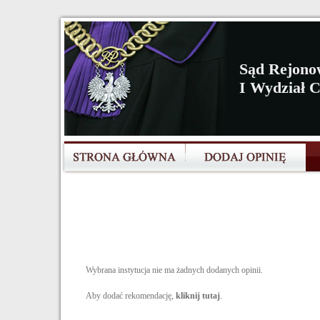
Sąd Rejono
I Wydział 
Wybrana instytucja nie ma żadnych dodanych opinii.
Aby dodać rekomendację,
kliknij tutaj
.