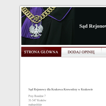
Sąd Rejono
Sąd Rejonowy dla Krakowa-Krowodrzy w Krakowie
Przy Rondzie 7
31-547
Kraków
małopolskie