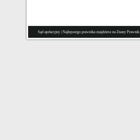
Sąd apelacyjny
| Najlepszego prawnika znajdziesz na Znany
Prawnik