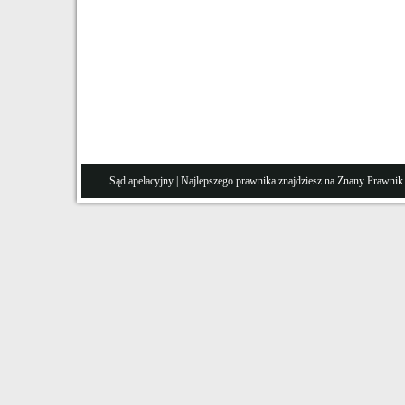
Sąd apelacyjny
| Najlepszego prawnika znajdziesz na Znany
Prawnik