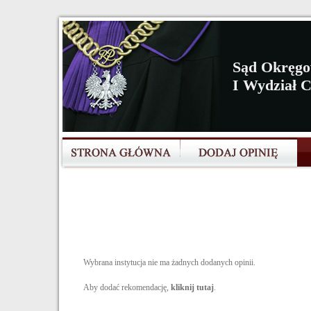
Sąd Okręg
I Wydział 
Wybrana instytucja nie ma żadnych dodanych opinii.
Aby dodać rekomendację,
kliknij tutaj
.