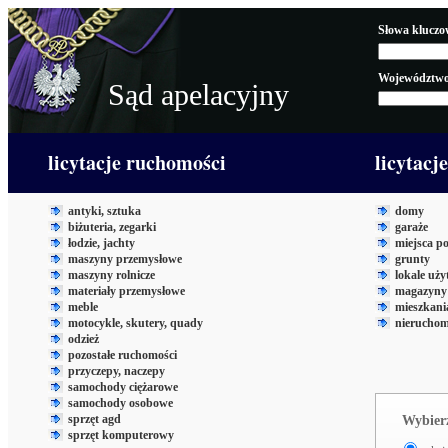
Słowa kluczo
Województwo
Sąd apelacyjny
licytacje ruchomości
licytacj
antyki, sztuka
domy
biżuteria, zegarki
garaże
łodzie, jachty
miejsca p
maszyny przemysłowe
grunty
maszyny rolnicze
lokale uż
materiały przemysłowe
magazyny 
meble
mieszkani
motocykle, skutery, quady
nieruchom
odzież
pozostałe ruchomości
przyczepy, naczepy
samochody ciężarowe
samochody osobowe
sprzęt agd
Wybierz
sprzęt komputerowy