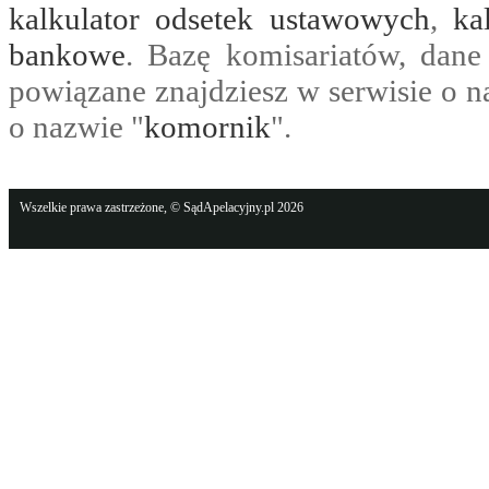
kalkulator odsetek ustawowych
,
ka
bankowe
. Bazę komisariatów, dane
powiązane znajdziesz w serwisie o n
o nazwie "
komornik
".
Wszelkie prawa zastrzeżone, © SądApelacyjny.pl 2026