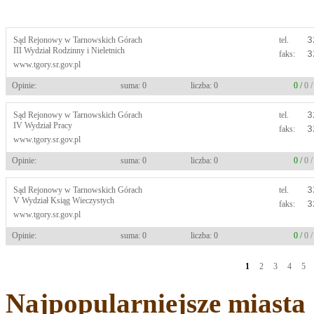
Sąd Rejonowy w Tarnowskich Górach
tel.
3
III Wydział Rodzinny i Nieletnich
faks:
3
www.tgory.sr.gov.pl
Opinie:
suma: 0
liczba: 0
0 /
0 
Sąd Rejonowy w Tarnowskich Górach
tel.
3
IV Wydział Pracy
faks:
3
www.tgory.sr.gov.pl
Opinie:
suma: 0
liczba: 0
0 /
0 
Sąd Rejonowy w Tarnowskich Górach
tel.
3
V Wydział Ksiąg Wieczystych
faks:
3
www.tgory.sr.gov.pl
Opinie:
suma: 0
liczba: 0
0 /
0 
1
2
3
4
5
Najpopularniejsze miasta