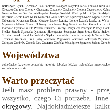
Bartoszyce
Będzin
Bełchatów
Biała Podlaska
Białogard
Białystok
Bielsk Podlaski
Bielsko-B
Chodzież
Chojnice
Chorzów
Choszczno
Chrzanów
Ciechanów
Cieszyn
Częstochowa
Człu
Gniezno
Gorlice
Gorzów Wielkopolski
Gostyń
Grodzisk Wielkopolski
Grójec
Grudziądz
Jaworzno
Jelenia Góra
Kalisz
Kamienna Góra
Katowice
Kędzierzyn-Koźle
Kępno
Kielce
Odrzańskie
Krotoszyn
Kutno
Kłodzko
Lębork
Legnica
Leszno
Leżajsk
Lipsko n. Wisłą
Mysłowice
Mława
Nowa Sól
Nowy Sącz
Nowy Targ
Nysa
Oleśnica
Olkusz
Olsztyn
O
Piotrków Trybunalski
Piła
Poznań
Pruszków
Przemyśl
Przysucha
Pszczyna
Puławy
Płock
Siedlce
Sieradz
Skarżysko-Kamienna
Skierniewice
Sosnowiec
Śrem
Środa Śląska
Stalow
Strzelin
Suwałki
Świdnica
Świdnica Śląska
Świebodzin
Świecie
Świnoujście
Szczecin
Szc
Trzcianka
Trzebnica
Turek
Tychy
Wadowice
Wągrowiec
Warszawa
Wałbrzych
Wejherow
Zakopane
Zambrów
Zamość
Żary
Zawiercie
Zduńska Wola
Zgierz
Zgorzelec
Zielona Góra
Ż
Województwa
dolnośląskie
kujawsko-pomorskie
lubelskie
lubuskie
łódzkie
małopolskie
mazowieckie
zachodniopomorskie
Warto przeczytać
Jeśli masz problem prawny - prze
wszystko, czego Ci potrzeba. Inn
okręgowy
. Najdokładniejesze kalk