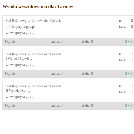
Wyniki wyszukiwania dla: Tarnów
Sąd Rejonowy w Tarnowskich Górach
tel.
3
info@tgory.sr.gov.pl
faks:
3
www.tgory.sr.gov.pl
Opinie:
suma: 0
liczba: 0
0 /
0 
Sąd Rejonowy w Tarnowskich Górach
tel.
3
I Wydział Cywilny
faks:
3
www.tgory.sr.gov.pl
Opinie:
suma: 0
liczba: 0
0 /
0 
Sąd Rejonowy w Tarnowskich Górach
tel.
3
II Wydział Karny
faks:
3
www.tgory.sr.gov.pl
Opinie:
suma: 0
liczba: 0
0 /
0 