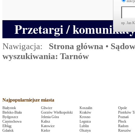
aukcje
Przetargi / komunikat
np. Jan 
Nawigacja:
Strona główna
•
Sądow
wyszukiwania: Tarnów
Najpopularniejsze miasta
Białystok
Gliwice
Koszalin
Opole
Bielsko-Biała
Gorzów Wielkopolski
Kraków
Piotrków T
Bydgoszcz
Jelenia Góra
Krosno
Poznań
Częstochowa
Kalisz
Legnica
Płock
Elbląg
Katowice
Lublin
Radom
Gdańsk
Kielce
Olsztyn
Rzeszów