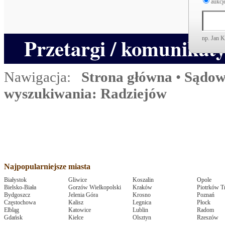
aukcje
Przetargi / komunikat
np. Jan 
Nawigacja:
Strona główna
•
Sądow
wyszukiwania: Radziejów
Najpopularniejsze miasta
Białystok
Gliwice
Koszalin
Opole
Bielsko-Biała
Gorzów Wielkopolski
Kraków
Piotrków T
Bydgoszcz
Jelenia Góra
Krosno
Poznań
Częstochowa
Kalisz
Legnica
Płock
Elbląg
Katowice
Lublin
Radom
Gdańsk
Kielce
Olsztyn
Rzeszów