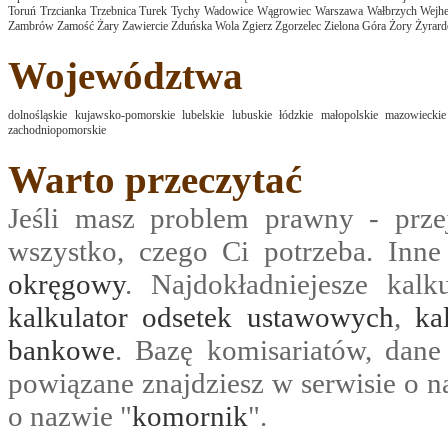
Toruń
Trzcianka
Trzebnica
Turek
Tychy
Wadowice
Wągrowiec
Warszawa
Wałbrzych
Wejh
Zambrów
Zamość
Żary
Zawiercie
Zduńska Wola
Zgierz
Zgorzelec
Zielona Góra
Żory
Żyrar
Województwa
dolnośląskie
kujawsko-pomorskie
lubelskie
lubuskie
łódzkie
małopolskie
mazowieckie
zachodniopomorskie
Warto przeczytać
Jeśli masz problem prawny - prze
wszystko, czego Ci potrzeba. Inn
okręgowy
. Najdokładniejesze kalk
kalkulator odsetek ustawowych
,
ka
bankowe
. Bazę komisariatów, dane
powiązane znajdziesz w serwisie o n
o nazwie "
komornik
".