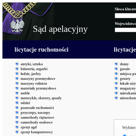
Słowa kluczo
Województwo
Sąd apelacyjny
licytacje ruchomości
licytacj
antyki, sztuka
domy
biżuteria, zegarki
garaże
łodzie, jachty
miejsca p
maszyny przemysłowe
grunty
maszyny rolnicze
lokale uż
materiały przemysłowe
magazyny 
meble
mieszkani
motocykle, skutery, quady
nieruchom
odzież
pozostałe ruchomości
przyczepy, naczepy
samochody ciężarowe
samochody osobowe
sprzęt agd
Wybierz
sprzęt komputerowy