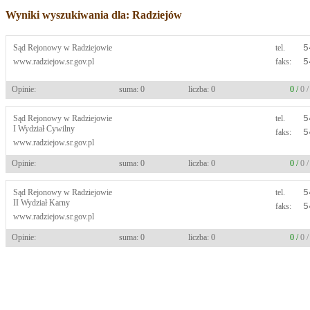
Wyniki wyszukiwania dla: Radziejów
Sąd Rejonowy w Radziejowie
tel.
5
www.radziejow.sr.gov.pl
faks:
5
Opinie:
suma: 0
liczba: 0
0 /
0 
Sąd Rejonowy w Radziejowie
tel.
5
I Wydział Cywilny
faks:
5
www.radziejow.sr.gov.pl
Opinie:
suma: 0
liczba: 0
0 /
0 
Sąd Rejonowy w Radziejowie
tel.
5
II Wydział Karny
faks:
5
www.radziejow.sr.gov.pl
Opinie:
suma: 0
liczba: 0
0 /
0 