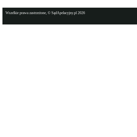
Wszelkie prawa zastrzeżone, © SądApelacyjny.pl 2026