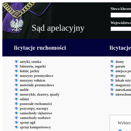
Słowa kluczo
Województwo
Sąd apelacyjny
licytacje ruchomości
licytacj
antyki, sztuka
domy
biżuteria, zegarki
garaże
łodzie, jachty
miejsca p
maszyny przemysłowe
grunty
maszyny rolnicze
lokale uż
materiały przemysłowe
magazyny 
meble
mieszkani
motocykle, skutery, quady
nieruchom
odzież
pozostałe ruchomości
przyczepy, naczepy
samochody ciężarowe
samochody osobowe
sprzęt agd
Wybierz
sprzęt komputerowy