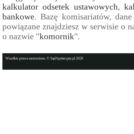
kalkulator odsetek ustawowych
,
ka
bankowe
. Bazę komisariatów, dane
powiązane znajdziesz w serwisie o n
o nazwie "
komornik
".
Wszelkie prawa zastrzeżone, © SądApelacyjny.pl 2026