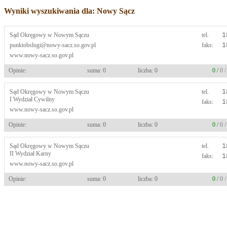
Wyniki wyszukiwania dla: Nowy Sącz
Sąd Okręgowy w Nowym Sączu
tel.
1
punktobslugi@nowy-sacz.so.gov.pl
faks:
1
www.nowy-sacz.so.gov.pl
Opinie:
suma: 0
liczba: 0
0 /
0 
Sąd Okręgowy w Nowym Sączu
tel.
1
I Wydział Cywilny
faks:
1
www.nowy-sacz.so.gov.pl
Opinie:
suma: 0
liczba: 0
0 /
0 
Sąd Okręgowy w Nowym Sączu
tel.
1
II Wydział Karny
faks:
1
www.nowy-sacz.so.gov.pl
Opinie:
suma: 0
liczba: 0
0 /
0 