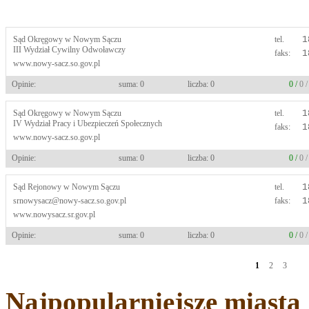
Sąd Okręgowy w Nowym Sączu
tel.
1
III Wydział Cywilny Odwoławczy
faks:
1
www.nowy-sacz.so.gov.pl
Opinie:
suma: 0
liczba: 0
0 /
0 
Sąd Okręgowy w Nowym Sączu
tel.
1
IV Wydział Pracy i Ubezpieczeń Społecznych
faks:
1
www.nowy-sacz.so.gov.pl
Opinie:
suma: 0
liczba: 0
0 /
0 
Sąd Rejonowy w Nowym Sączu
tel.
1
srnowysacz@nowy-sacz.so.gov.pl
faks:
1
www.nowysacz.sr.gov.pl
Opinie:
suma: 0
liczba: 0
0 /
0 
1
2
3
Najpopularniejsze miasta