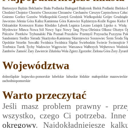
Bartoszyce
Będzin
Bełchatów
Biała Podlaska
Białogard
Białystok
Bielsk Podlaski
Bielsko-B
Chodzież
Chojnice
Chorzów
Choszczno
Chrzanów
Ciechanów
Cieszyn
Częstochowa
Człu
Gniezno
Gorlice
Gorzów Wielkopolski
Gostyń
Grodzisk Wielkopolski
Grójec
Grudziądz
Jaworzno
Jelenia Góra
Kalisz
Kamienna Góra
Katowice
Kędzierzyn-Koźle
Kępno
Kielce
Odrzańskie
Krotoszyn
Kutno
Kłodzko
Lębork
Legnica
Leszno
Leżajsk
Lipsko n. Wisłą
Mysłowice
Mława
Nowa Sól
Nowy Sącz
Nowy Targ
Nysa
Oleśnica
Olkusz
Olsztyn
O
Pińczów
Piotrków Trybunalski
Piła
Poznań
Pruszków
Przemyśl
Przysucha
Pszczyna
Pu
Sandomierz
Siedlce
Sieradz
Skarżysko-Kamienna
Skierniewice
Sosnowiec
Śrem
Środa Ślą
Opolskie
Strzelin
Suwałki
Świdnica
Świdnica Śląska
Świebodzin
Świecie
Świnoujście
Trzebnica
Turek
Tychy
Wadowice
Wągrowiec
Warszawa
Wałbrzych
Wejherowo
Wodzisł
Zambrów
Zamość
Żary
Zawiercie
Zduńska Wola
Zgierz
Zgorzelec
Zielona Góra
Żory
Żyrar
Województwa
dolnośląskie
kujawsko-pomorskie
lubelskie
lubuskie
łódzkie
małopolskie
mazowieckie
zachodniopomorskie
Warto przeczytać
Jeśli masz problem prawny - prze
wszystko, czego Ci potrzeba. Inn
okręgowy
. Najdokładniejesze kalk