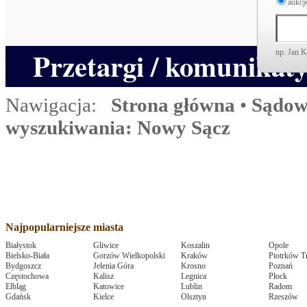
aukcje
Przetargi / komunikat
np. Jan 
Nawigacja:
Strona główna
•
Sądow
wyszukiwania: Nowy Sącz
Najpopularniejsze miasta
Białystok
Gliwice
Koszalin
Opole
Bielsko-Biała
Gorzów Wielkopolski
Kraków
Piotrków T
Bydgoszcz
Jelenia Góra
Krosno
Poznań
Częstochowa
Kalisz
Legnica
Płock
Elbląg
Katowice
Lublin
Radom
Gdańsk
Kielce
Olsztyn
Rzeszów