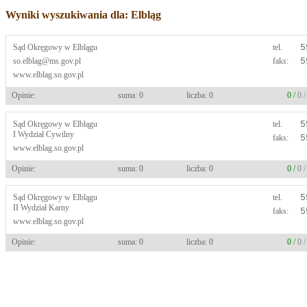
Wyniki wyszukiwania dla: Elbląg
Sąd Okręgowy w Elblągu
tel.
5
so.elblag@ms.gov.pl
faks:
5
www.elblag.so.gov.pl
Opinie:
suma: 0
liczba: 0
0 /
0 
Sąd Okręgowy w Elblągu
tel.
5
I Wydział Cywilny
faks:
5
www.elblag.so.gov.pl
Opinie:
suma: 0
liczba: 0
0 /
0 
Sąd Okręgowy w Elblągu
tel.
5
II Wydział Karny
faks:
5
www.elblag.so.gov.pl
Opinie:
suma: 0
liczba: 0
0 /
0 