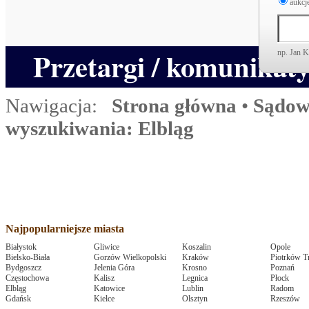
aukcje
Przetargi / komunikat
np. Jan 
Nawigacja:
Strona główna
•
Sądow
wyszukiwania: Elbląg
Najpopularniejsze miasta
Białystok
Gliwice
Koszalin
Opole
Bielsko-Biała
Gorzów Wielkopolski
Kraków
Piotrków T
Bydgoszcz
Jelenia Góra
Krosno
Poznań
Częstochowa
Kalisz
Legnica
Płock
Elbląg
Katowice
Lublin
Radom
Gdańsk
Kielce
Olsztyn
Rzeszów