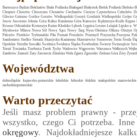
Bartoszyce
Będzin
Bełchatów
Biała Podlaska
Białogard
Białystok
Bielsk Podlaski
Bielsko-B
Chojnice
Chorzów
Choszczno
Chrzanów
Ciechanów
Cieszyn
Częstochowa
Człuchów
D
Gliwice
Gniezno
Gorlice
Gorzów Wielkopolski
Gostyń
Grodzisk Wielkopolski
Grójec
Gr
Jawor
Jaworzno
Jelenia Góra
Kalisz
Kamienna Góra
Katowice
Kędzierzyn-Koźle
Kępno
Krosno Odrzańskie
Krotoszyn
Kutno
Kłodzko
Lębork
Legnica
Leszno
Leżajsk
Lipsko n. Wi
Mysłowice
Mława
Nowa Sól
Nowy Sącz
Nowy Targ
Nysa
Oleśnica
Olkusz
Olsztyn
O
Pińczów
Piotrków Trybunalski
Piła
Poznań
Pruszków
Przemyśl
Przysucha
Pszczyna
Pu
Sandomierz
Siedlce
Sieradz
Skarżysko-Kamienna
Skierniewice
Sosnowiec
Śrem
Środa Ślą
Opolskie
Strzelin
Suwałki
Świdnica
Świdnica Śląska
Świebodzin
Świecie
Świnoujście
Szcz
Toruń
Trzcianka
Trzebnica
Turek
Tychy
Wadowice
Wągrowiec
Warszawa
Wałbrzych
Wejh
Zambrów
Zamość
Żary
Zawiercie
Zduńska Wola
Zgierz
Zgorzelec
Zielona Góra
Żory
Żyrar
Województwa
dolnośląskie
kujawsko-pomorskie
lubelskie
lubuskie
łódzkie
małopolskie
mazowieckie
zachodniopomorskie
Warto przeczytać
Jeśli masz problem prawny - prze
wszystko, czego Ci potrzeba. Inn
okręgowy
. Najdokładniejesze kalk