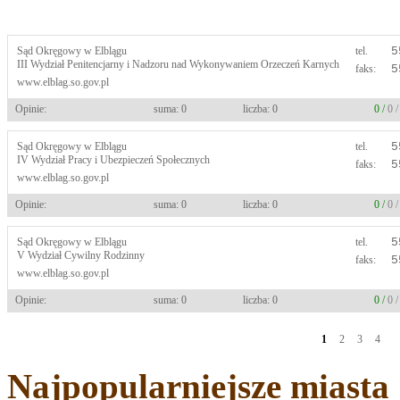
Sąd Okręgowy w Elblągu
tel.
5
III Wydział Penitencjarny i Nadzoru nad Wykonywaniem Orzeczeń Karnych
faks:
5
www.elblag.so.gov.pl
Opinie:
suma: 0
liczba: 0
0 /
0 
Sąd Okręgowy w Elblągu
tel.
5
IV Wydział Pracy i Ubezpieczeń Społecznych
faks:
5
www.elblag.so.gov.pl
Opinie:
suma: 0
liczba: 0
0 /
0 
Sąd Okręgowy w Elblągu
tel.
5
V Wydział Cywilny Rodzinny
faks:
5
www.elblag.so.gov.pl
Opinie:
suma: 0
liczba: 0
0 /
0 
1
2
3
4
Najpopularniejsze miasta