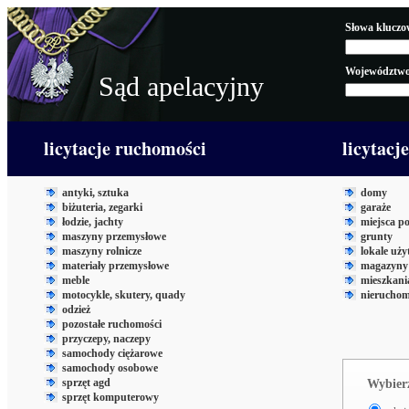
Słowa kluczo
Województwo
Sąd apelacyjny
licytacje ruchomości
licytacj
antyki, sztuka
domy
biżuteria, zegarki
garaże
łodzie, jachty
miejsca p
maszyny przemysłowe
grunty
maszyny rolnicze
lokale uż
materiały przemysłowe
magazyny 
meble
mieszkani
motocykle, skutery, quady
nieruchom
odzież
pozostałe ruchomości
przyczepy, naczepy
samochody ciężarowe
samochody osobowe
sprzęt agd
Wybierz
sprzęt komputerowy