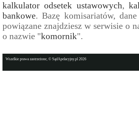
kalkulator odsetek ustawowych
,
ka
bankowe
. Bazę komisariatów, dane
powiązane znajdziesz w serwisie o n
o nazwie "
komornik
".
Wszelkie prawa zastrzeżone, © SądApelacyjny.pl 2026