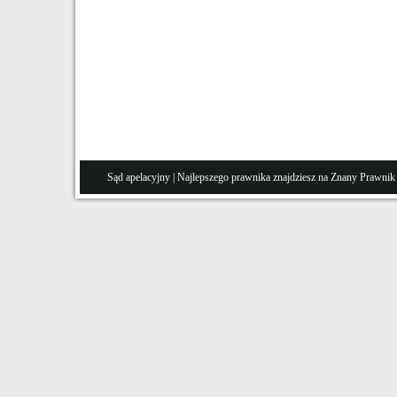
Sąd apelacyjny
| Najlepszego prawnika znajdziesz na Znany
Prawnik