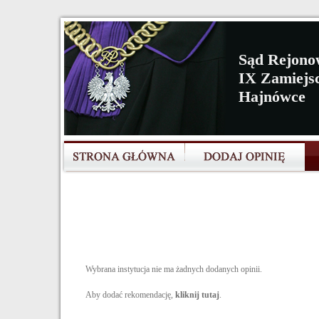
Sąd Rejono
IX Zamiejsc
Hajnówce
Wybrana instytucja nie ma żadnych dodanych opinii.
Aby dodać rekomendację,
kliknij tutaj
.