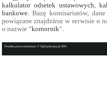
kalkulator odsetek ustawowych
,
ka
bankowe
. Bazę komisariatów, dane
powiązane znajdziesz w serwisie o n
o nazwie "
komornik
".
Wszelkie prawa zastrzeżone, © SądApelacyjny.pl 2026