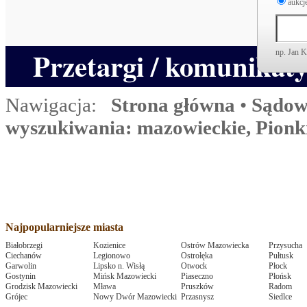
aukcje
Przetargi / komunikat
np. Jan 
Nawigacja:
Strona główna
•
Sądow
wyszukiwania: mazowieckie, Pionk
Najpopularniejsze miasta
Białobrzegi
Kozienice
Ostrów Mazowiecka
Przysucha
Ciechanów
Legionowo
Ostrołęka
Pułtusk
Garwolin
Lipsko n. Wisłą
Otwock
Płock
Gostynin
Mińsk Mazowiecki
Piaseczno
Płońsk
Grodzisk Mazowiecki
Mława
Pruszków
Radom
Grójec
Nowy Dwór Mazowiecki
Przasnysz
Siedlce