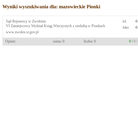
Wyniki wyszukiwania dla: mazowieckie Pionki
Sąd Rejonowy w Zwoleniu
tel.
4
VI Zamiejscowy Wydział Ksiąg Wieczystych z siedzibą w Pionkach
faks:
4
www.zwolen.sr.gov.pl
Opinie:
suma: 0
liczba: 0
0 /
0 