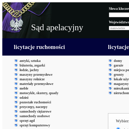
Słowa kluczo
Województwo
Sąd apelacyjny
licytacje ruchomości
licytacj
antyki, sztuka
domy
biżuteria, zegarki
garaże
łodzie, jachty
miejsca p
maszyny przemysłowe
grunty
maszyny rolnicze
lokale uż
materiały przemysłowe
magazyny 
meble
mieszkani
motocykle, skutery, quady
nieruchom
odzież
pozostałe ruchomości
przyczepy, naczepy
samochody ciężarowe
samochody osobowe
sprzęt agd
Wybierz
sprzęt komputerowy