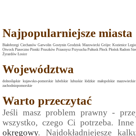
Najpopularniejsze miasta
Białobrzegi
Ciechanów
Garwolin
Gostynin
Grodzisk Mazowiecki
Grójec
Kozienice
Legi
Otwock
Piaseczno
Pionki
Pruszków
Przasnysz
Przysucha
Pułtusk
Płock
Płońsk
Radom
Sie
Żyrardów
Łosice
Województwa
dolnośląskie
kujawsko-pomorskie
lubelskie
lubuskie
łódzkie
małopolskie
mazowieckie
zachodniopomorskie
Warto przeczytać
Jeśli masz problem prawny - prze
wszystko, czego Ci potrzeba. Inn
okręgowy
. Najdokładniejesze kalk