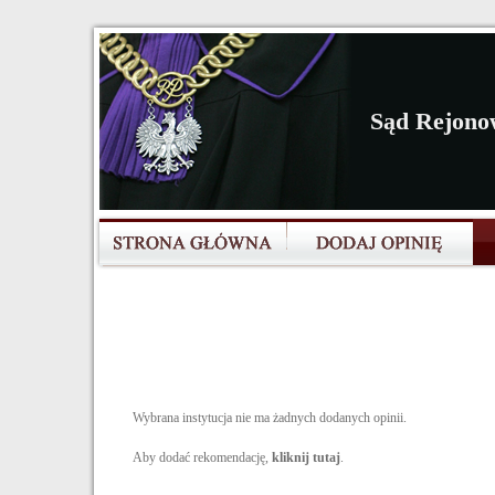
Sąd Rejono
Wybrana instytucja nie ma żadnych dodanych opinii.
Aby dodać rekomendację,
kliknij tutaj
.