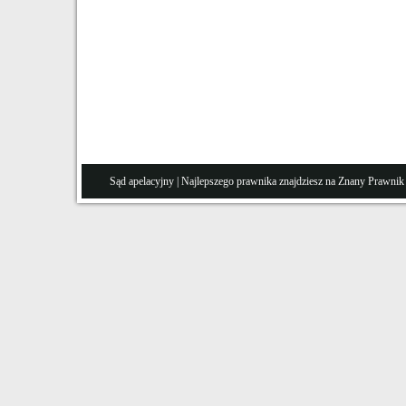
Sąd apelacyjny
| Najlepszego prawnika znajdziesz na Znany
Prawnik