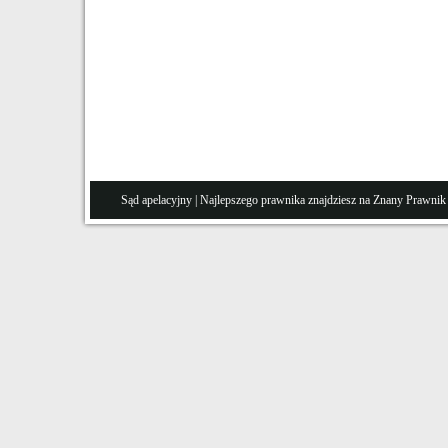
Sąd apelacyjny
| Najlepszego prawnika znajdziesz na Znany
Prawnik