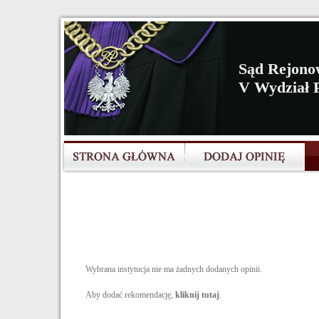
Sąd Rejono
V Wydział P
Wybrana instytucja nie ma żadnych dodanych opinii.
Aby dodać rekomendację,
kliknij tutaj
.